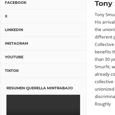
Tony 
FACEBOOK
Tony Smurf
X
His arriva
the unioni
LINKEDIN
different 
INSTAGRAM
Collective
benefits t
YOUTUBE
than 30 y
Smurfit, w
TIKTOK
already co
collectiv
RESUMEN QUERELLA MINTRABAJO
unionized
discrimina
Roughly