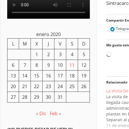
Sintracarc
Compartir En
Telegr
enero 2020
L
M
X
J
V
S
D
Me gusta esto
1
2
3
4
5
Cargand
6
7
8
9
10
11
12
13
14
15
16
17
18
19
Relacionado
20
21
22
23
24
25
26
La Visita D
27
28
29
30
31
La visita d
llegada cau
administra
« Dic
Feb »
plantas en 
Separan al 
sindicaliza
11 de ener