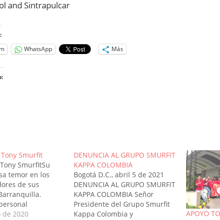
ol and Sintrapulcar
:
am
WhatsApp
Más
:
o...
e Tony Smurfit
DENUNCIA AL GRUPO SMURFIT
e Tony SmurfitSu
KAPPA COLOMBIA
sa temor en los
Bogotá D.C., abril 5 de 2021
dores de sus
DENUNCIA AL GRUPO SMURFIT
Barranquilla.
KAPPA COLOMBIA Señor
personal
Presidente del Grupo Smurfit
APOYO TO
do para que no
o de 2020
Kappa Colombia y