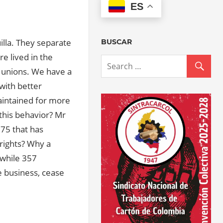
ES
uilla. They separate
BUSCAR
e lived in the
r unions. We have a
with better
maintained for more
this behavior? Mr
 75 that has
 rights? Why a
 while 357
e business, cease