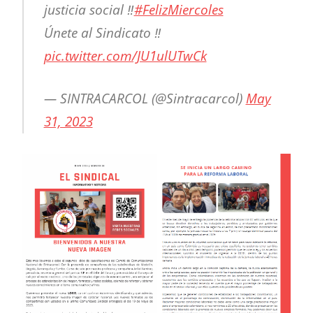
justicia social ‼️
#FelizMiercoles
Únete al Sindicato ‼️
pic.twitter.com/JU1ulUTwCk
— SINTRACARCOL (@Sintracarcol)
May
31, 2023