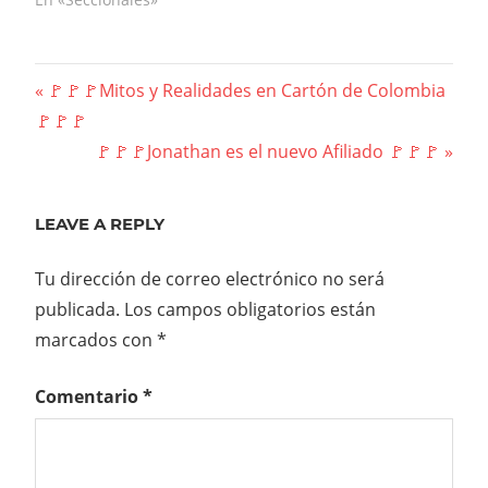
Navegación
Previous
🚩🚩🚩Mitos y Realidades en Cartón de Colombia
Post:
🚩🚩🚩
de
Next
🚩🚩🚩Jonathan es el nuevo Afiliado 🚩🚩🚩
entradas
Post:
LEAVE A REPLY
Tu dirección de correo electrónico no será
publicada.
Los campos obligatorios están
marcados con
*
Comentario
*