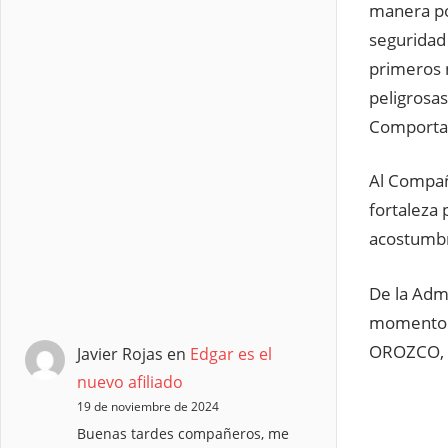
manera po
seguridad
primeros 
peligrosas
Comportam
Al Compa
fortaleza 
acostumbr
De la Adm
momento d
OROZCO, p
Javier Rojas
en
Edgar es el
nuevo afiliado
19 de noviembre de 2024
Buenas tardes compañeros, me