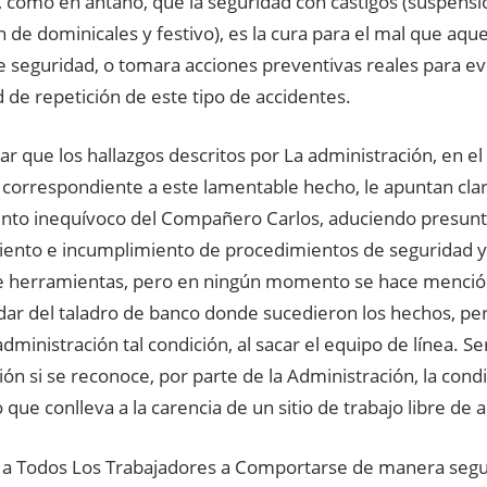
 como en antaño, que la seguridad con castigos (suspensi
 de dominicales y festivo), es la cura para el mal que aque
 seguridad, o tomara acciones preventivas reales para evi
d de repetición de este tipo de accidentes.
r que los hallazgos descritos por La administración, en el
 correspondiente a este lamentable hecho, le apuntan cl
nto inequívoco del Compañero Carlos, aduciendo presunta
ento e incumplimiento de procedimientos de seguridad y
 herramientas, pero en ningún momento se hace mención
dar del taladro de banco donde sucedieron los hechos, pe
administración tal condición, al sacar el equipo de línea. Se
ión si se reconoce, por parte de la Administración, la con
 que conlleva a la carencia de un sitio de trabajo libre de 
 a Todos Los Trabajadores a Comportarse de manera segura