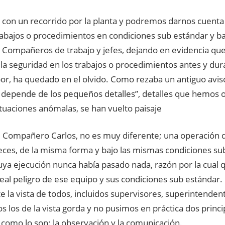
a con un recorrido por la planta y podremos darnos cuenta
rabajos o procedimientos en condiciones sub estándar y ba
Compañeros de trabajo y jefes, dejando en evidencia que el
la seguridad en los trabajos o procedimientos antes y dur
or, ha quedado en el olvido. Como rezaba un antiguo aviso
 depende de los pequeños detalles”, detalles que hemos o
tuaciones anómalas, se han vuelto paisaje
el Compañero Carlos, no es muy diferente; una operación q
ces, de la misma forma y bajo las mismas condiciones sub
ya ejecución nunca había pasado nada, razón por la cual 
real peligro de ese equipo y sus condiciones sub estándar.
te la vista de todos, incluidos supervisores, superintende
s los de la vista gorda y no pusimos en práctica dos princi
como lo son: la observación y la comunicación.