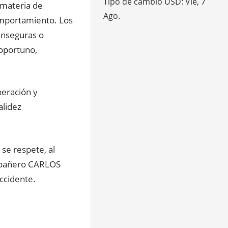
Tipo de cambio
USD
: Vie, 7
 materia de
Ago.
omportamiento. Los
Inseguras o
 oportuno,
eración y
alidez
se respete, al
ompañero CARLOS
ccidente.