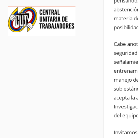
pensando,
abstención
materia de
posibilida
Cabe anota
seguridad
señalamie
entrenami
manejo de
sub están
acepta la 
Investigac
del equipo
Invitamos