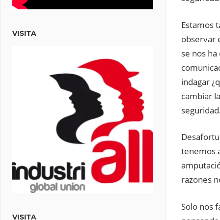
Estamos t
VISITA
observar 
se nos ha 
comunicac
indagar ¿
cambiar la
seguridad
Desafortu
tenemos a
amputació
razones no
Solo nos f
VISITA