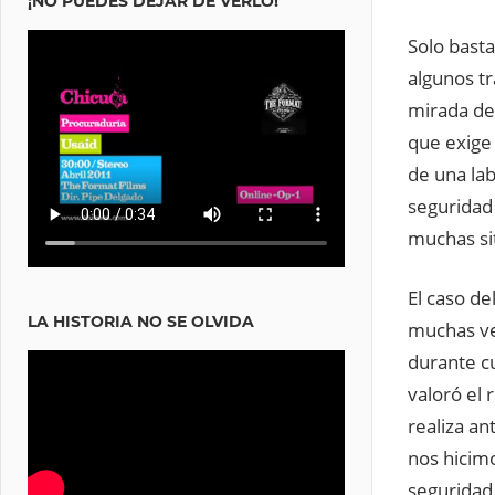
¡NO PUEDES DEJAR DE VERLO!
Solo bast
algunos t
mirada de 
que exige 
de una lab
seguridad
muchas si
El caso d
LA HISTORIA NO SE OLVIDA
muchas ve
durante cu
valoró el 
realiza an
nos hicimo
seguridad 