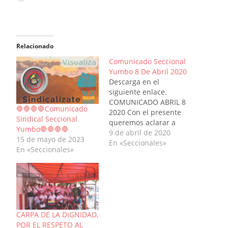
Relacionado
Comunicado Seccional
Yumbo 8 De Abril 2020
Descarga en el
siguiente enlace.
COMUNICADO ABRIL 8
🛑🛑🛑🛑Comunicado
2020 Con el presente
Sindical Seccional
queremos aclarar a
Yumbo🛑🛑🛑🛑
todos los trabajadores
9 de abril de 2020
15 de mayo de 2023
de la empresa, que es
En «Seccionales»
En «Seccionales»
mentira que
SINTRACARCOL por
medio de alguna acción
fue el que exigió a la
empresa la
modificación de la
jornada laboral de 12 a
CARPA DE LA DIGNIDAD,
8 horas ya…
POR EL RESPETO AL