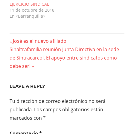
EJERCICIO SINDICAL
11 de octubre de 2018
En «Barranquilla»
Navegación
Previous
José es el nuevo afiliado
Next
Post:
Sinaltrafamilia reunión Junta Directiva en la sede
de
Post:
de Sintracarcol. El apoyo entre sindicatos como
entradas
debe ser!
LEAVE A REPLY
Tu dirección de correo electrónico no será
publicada.
Los campos obligatorios están
marcados con
*
Comentario
*