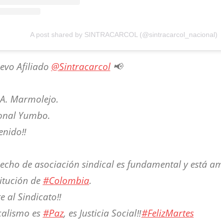
A post shared by SINTRACARCOL (@sintracarcol_nacional)
evo Afiliado
@Sintracarcol
📢
 A. Marmolejo.
onal Yumbo.
enido‼️
recho de asociación sindical es fundamental y está 
itución de
#Colombia
.
te al Sindicato‼️
calismo es
#Paz
, es Justicia Social‼️
#FelizMartes