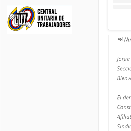
📢 Nu
Jorge
Secci
Bienv
El de
Const
Afília
Sindi