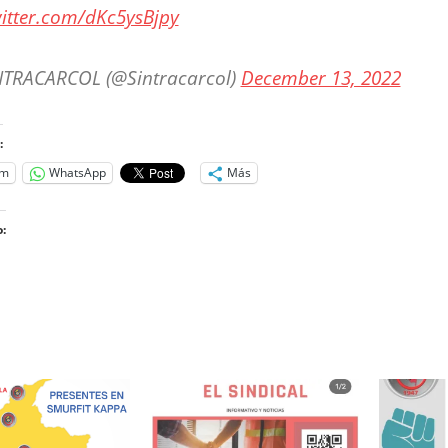
witter.com/dKc5ysBjpy
TRACARCOL (@Sintracarcol)
December 13, 2022
:
am
WhatsApp
Más
:
o...