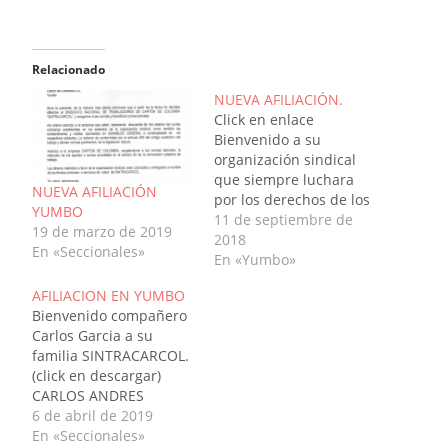
Relacionado
NUEVA AFILIACIÓN.
Click en enlace
Bienvenido a su
organización sindical
que siempre luchara
NUEVA AFILIACIÓN
por los derechos de los
YUMBO
trabajadores,
11 de septiembre de
19 de marzo de 2019
compañero ALEXANDER
2018
En «Seccionales»
GUEVARA
En «Yumbo»
MANTENIMIENTO
AFILIACION EN YUMBO
CORPORATIVO YUMBO,
Bienvenido compañero
Dios nos bendiga y nos
Carlos Garcia a su
ayude en esta
familia SINTRACARCOL.
gratificante labor
(click en descargar)
sindical. ! QUE VIVA
CARLOS ANDRES
SINTRACARCOL ! !
GARCIA-AFILIACION
6 de abril de 2019
SIEMPRE !
SINDICATODescargar
En «Seccionales»