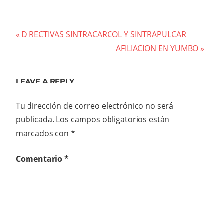
Navegación
Previous
DIRECTIVAS SINTRACARCOL Y SINTRAPULCAR
Post:
Next
AFILIACION EN YUMBO
de
Post:
entradas
LEAVE A REPLY
Tu dirección de correo electrónico no será
publicada.
Los campos obligatorios están
marcados con
*
Comentario
*