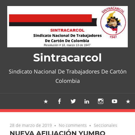
Skip
to
content
Sintracarcol
Sindicato Nacional De Trabajadores De Cartón
Colombia
28 de marzo de 2019
No comments
Seccionales
NUEVA AFILIACIÓN YUMBO