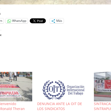
:
am
WhatsApp
Más
:
o...
ienvenido
DENUNCIA ANTE LA OIT DE
SINTRACA
Ronald Theran
LOS SINDICATOS
SINTRAPU