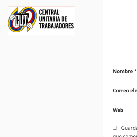
Nombre
*
Correo el
Web
Guarda
que comen