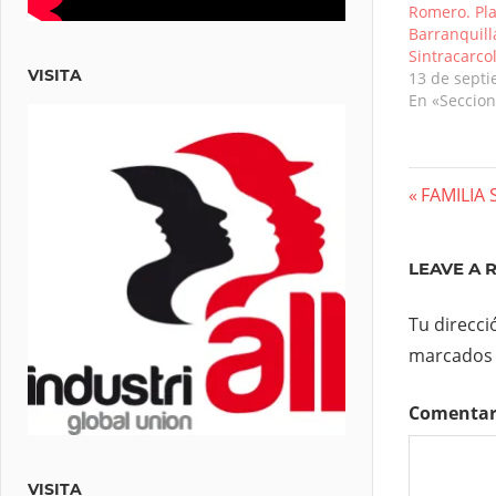
Romero. Pl
Barranquilla
Sintracarcol
VISITA
13 de sept
En «Seccion
Nave
Previous
FAMILIA
Post:
de
LEAVE A 
entra
Tu direcci
marcados
Comenta
VISITA