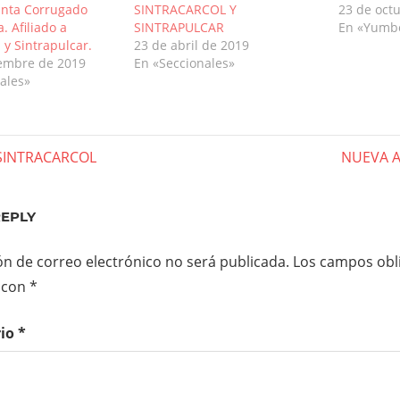
anta Corrugado
SINTRACARCOL Y
23 de oct
. Afiliado a
SINTRAPULCAR
En «Yumb
 y Sintrapulcar.
23 de abril de 2019
iembre de 2019
En «Seccionales»
ales»
gación
Next
 SINTRACARCOL
NUEVA A
Post:
REPLY
das
ón de correo electrónico no será publicada.
Los campos obli
 con
*
rio
*