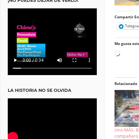
¡NO PUEDES DEJAR DE VERLO!
Compartir En
Telegr
Me gusta esto
Cargand
Relacionado
LA HISTORIA NO SE OLVIDA
Uno MÁS. B
compañero 