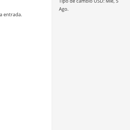
Tipo de cambio
USD
: Mié, 5
Ago.
ta entrada.