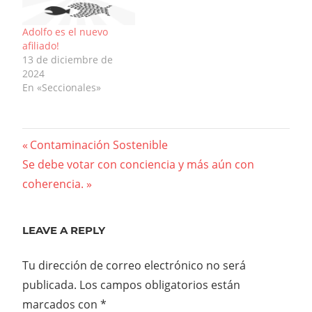
Adolfo es el nuevo
afiliado!
13 de diciembre de
2024
En «Seccionales»
Navegación
Previous
Contaminación Sostenible
Next
Post:
Se debe votar con conciencia y más aún con
de
Post:
coherencia.
entradas
LEAVE A REPLY
Tu dirección de correo electrónico no será
publicada.
Los campos obligatorios están
marcados con
*