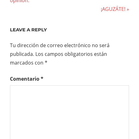
Post:
opinión.
de
Next
¡AGUZÁTE!
entradas
Post:
LEAVE A REPLY
Tu dirección de correo electrónico no será
publicada.
Los campos obligatorios están
marcados con
*
Comentario
*