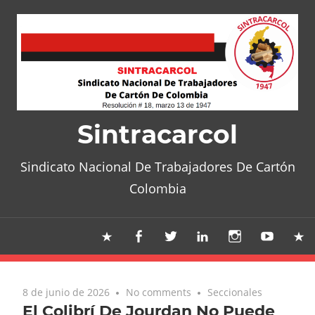
Skip
to
content
Sintracarcol
Sindicato Nacional De Trabajadores De Cartón
Colombia
8 de junio de 2026
No comments
Seccionales
El Colibrí De Jourdan No Puede