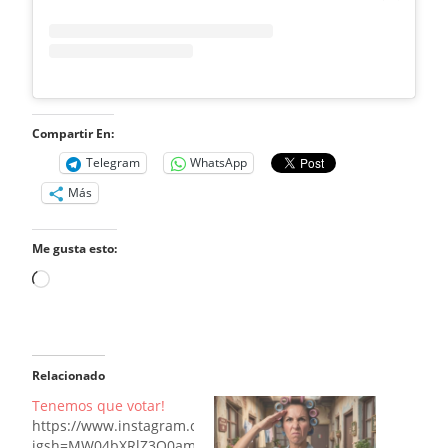
Compartir En:
Telegram
WhatsApp
Más
Me gusta esto:
Cargando...
Relacionado
Tenemos que votar!
https://www.instagram.com/reel/DZYklzFM_Dt/?
igsh=MW04bXRlZ3Q0ampzMQ==