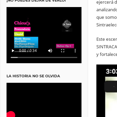
¡NO PUEDES DEJAR DE VERLO!
ejercerá 
analizand
que somos
Sintraelec
Este esce
SINTRACARC
y fortalec
LA HISTORIA NO SE OLVIDA