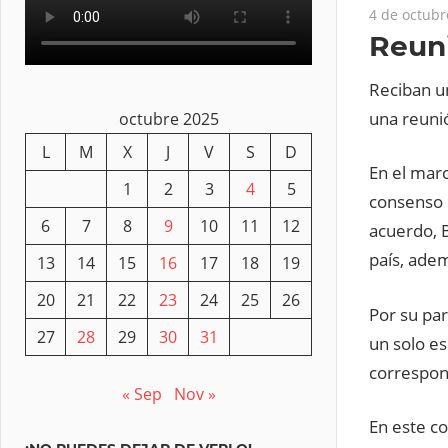
4 de octubr
Reuni
Reciban u
una reuni
octubre 2025
L
M
X
J
V
S
D
En el marc
1
2
3
4
5
consenso p
6
7
8
9
10
11
12
acuerdo, B
país, ade
13
14
15
16
17
18
19
20
21
22
23
24
25
26
Por su par
27
28
29
30
31
un solo es
correspon
« Sep
Nov »
En este c