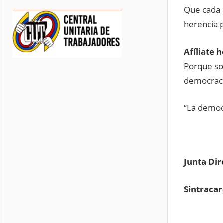
Que cada 
herencia p
Afíliate 
Porque sol
democracia
“La democr
Junta Dir
Sintracar