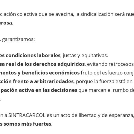
ciación colectiva que se avecina, la sindicalización será nu
erosa
.
, garantizamos:
s condiciones laborales
, justas y equitativas.
a real de los derechos adquiridos
, evitando retrocesos
mentos y beneficios económicos
fruto del esfuerzo conj
ción frente a arbitrariedades
, porque la fuerza está en 
ipación activa en las decisiones
que marcan el rumbo de
.
ión a SINTRACARCOL es un acto de libertad y de esperanza,
s somos más fuertes
.