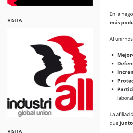
En la nego
VISITA
más pod
Al unirnos
Mejore
Defens
Incre
Protec
Partic
laboral
La afiliac
que
junto
VISITA