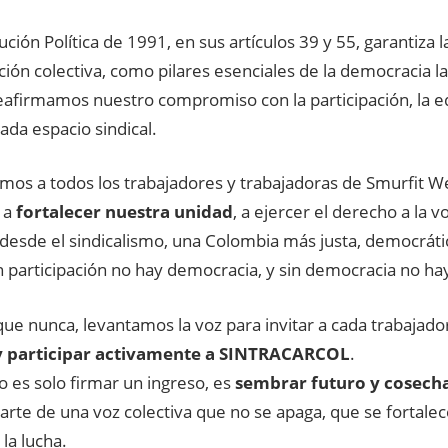
ución Política de 1991, en sus artículos 39 y 55, garantiza la
ción colectiva, como pilares esenciales de la democracia la
eafirmamos nuestro compromiso con la participación, la equ
cada espacio sindical.
amos a todos los trabajadores y trabajadoras de Smurfit W
 a
fortalecer nuestra unidad
, a ejercer el derecho a la vo
 desde el sindicalismo, una Colombia más justa, democrátic
 participación no hay democracia, y sin democracia no hay
e nunca, levantamos la voz para invitar a cada trabajador
 y participar activamente a SINTRACARCOL
.
no es solo firmar un ingreso, es
sembrar futuro y cosech
arte de una voz colectiva que no se apaga, que se fortalec
 la lucha.