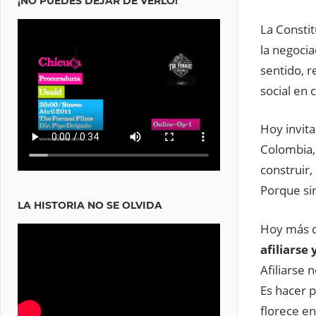
¡NO PUEDES DEJAR DE VERLO!
La Constit
la negocia
sentido, r
social en 
Hoy invit
Colombia,
construir,
Porque sin
LA HISTORIA NO SE OLVIDA
Hoy más qu
afiliarse
Afiliarse 
Es hacer p
florece en