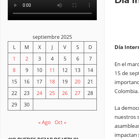
septiembre 2025
Día Inter
L
M
X
J
V
S
D
1
2
3
4
5
6
7
En el mar
8
9
10
11
12
13
14
15 de sep
15
16
17
18
19
20
21
importanci
Colombia.
22
23
24
25
26
27
28
29
30
La democra
nuestros s
« Ago
Oct »
asambleas 
impactan 