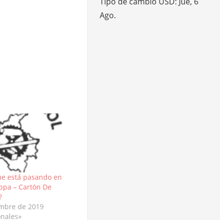
Tipo de cambio
USD
: Jue, 6
Ago.
ue está pasando en
ppa – Cartón De
?
embre de 2019
onales»