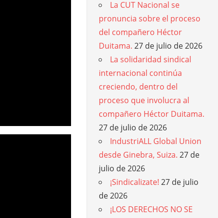
La CUT Nacional se
pronuncia sobre el proceso
del compañero Héctor
Duitama.
27 de julio de 2026
La solidaridad sindical
internacional continúa
creciendo, dentro del
proceso que involucra al
compañero Héctor Duitama.
27 de julio de 2026
IndustriALL Global Union
desde Ginebra, Suiza.
27 de
julio de 2026
¡Sindicalizate!
27 de julio
de 2026
¡LOS DERECHOS NO SE