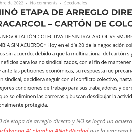
bre de 2022
No comments
Seccionales
INÓ ETAPA DE ARREGLO DIR
RACARCOL – CARTÓN DE COL
 NEGOCIACIÓN COLECTIVA DE SINTRACARCOL VS SMUR
IA SIN ACUERDO* Hoy en el día 20 de la negociación col
 sin acuerdo, debido a que la multinacional del cartón s
neficios para los no sindicalizados, con el fin de mantener 
y ante las peticiones económicas, su respuesta fue precari
n sindical, decidiera seguir con el conflicto colectivo, hasta
ejores condiciones de trabajo para sus trabajadores y der
 que se eliminen las barreras q buscan desdibujar la activida
ionalmente protegida.
0 de etapa de arreglo directo y NO se logró un acuer
rfitkappa
#Colombia
.
#NoEsVerdad
que la empresa h