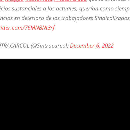
icios sustanciales a los actuales, querían como siemp
encias en deterioro de los trabajadores Sindicalizados
witter.com/76MNBNt3rf
TRACARCOL (@Sintracarcol)
December 6, 2022