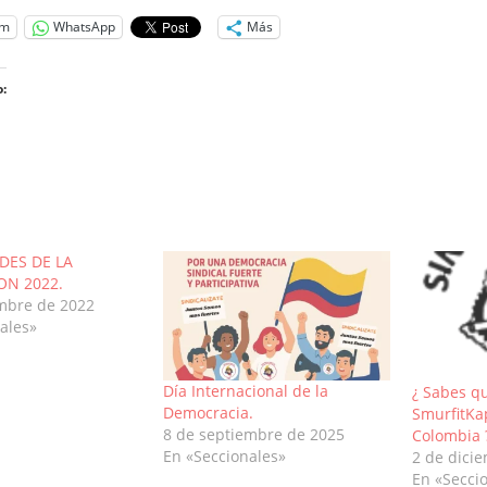
am
WhatsApp
Más
:
o...
DES DE LA
ON 2022.
embre de 2022
ales»
Día Internacional de la
¿ Sabes q
Democracia.
SmurfitKa
8 de septiembre de 2025
Colombia 
En «Seccionales»
2 de dici
En «Secci