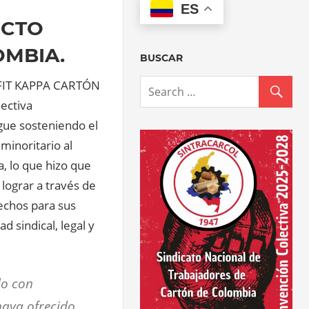
ES
ECTO
OMBIA.
BUSCAR
FIT KAPPA CARTÓN
ectiva
igue sosteniendo el
minoritario al
a, lo que hizo que
 lograr a través de
echos para sus
d sindical, legal y
do con
aya ofrecido