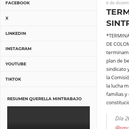
6 de diciem
FACEBOOK
TERM
X
SINT
LINKEDIN
*TERMINA
DE COLOMB
INSTAGRAM
terminamos
plan de be
YOUTUBE
sindicato 
la Comisió
TIKTOK
la lucha m
familias y
RESUMEN QUERELLA MINTRABAJO
constituc
Día 2
@smu