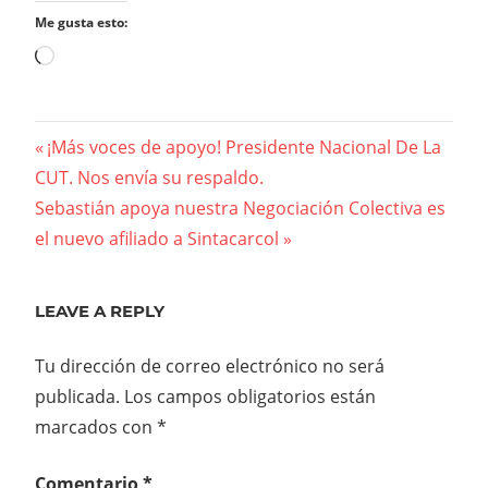
Me gusta esto:
Cargando...
Navegación
Previous
¡Más voces de apoyo! Presidente Nacional De La
Post:
CUT. Nos envía su respaldo.
de
Next
Sebastián apoya nuestra Negociación Colectiva es
entradas
Post:
el nuevo afiliado a Sintacarcol
LEAVE A REPLY
Tu dirección de correo electrónico no será
publicada.
Los campos obligatorios están
marcados con
*
Comentario
*