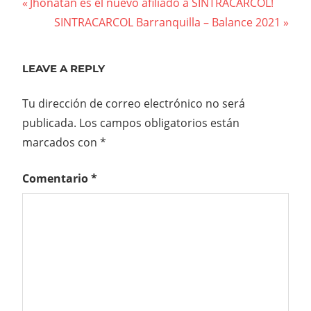
Navegación
Previous
Jhonatan es el nuevo afiliado a SINTRACARCOL!
Post:
Next
SINTRACARCOL Barranquilla – Balance 2021
de
Post:
entradas
LEAVE A REPLY
Tu dirección de correo electrónico no será
publicada.
Los campos obligatorios están
marcados con
*
Comentario
*