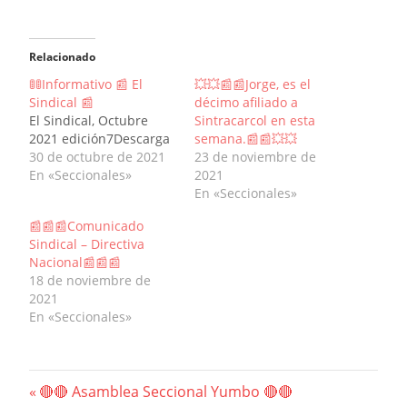
Relacionado
🚦🚦Informativo 📰 El
💥💥📰📰Jorge, es el
Sindical 📰
décimo afiliado a
El Sindical, Octubre
Sintracarcol en esta
2021 edición7Descarga
semana.📰📰💥💥
30 de octubre de 2021
23 de noviembre de
En «Seccionales»
2021
En «Seccionales»
📰📰📰Comunicado
Sindical – Directiva
Nacional📰📰📰
18 de noviembre de
2021
En «Seccionales»
Navegación
Previous
🔴🔴 Asamblea Seccional Yumbo 🔴🔴