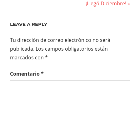
Post:
Next
¡Llegó Diciembre!
de
Post:
entradas
LEAVE A REPLY
Tu dirección de correo electrónico no será
publicada.
Los campos obligatorios están
marcados con
*
Comentario
*