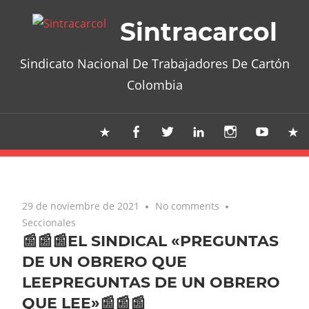
Skip
Sintracarcol
to
content
Sindicato Nacional De Trabajadores De Cartón
Colombia
29 de noviembre de 2021
No comments
Seccionales
📰📰📰EL SINDICAL «PREGUNTAS
DE UN OBRERO QUE
LEEPREGUNTAS DE UN OBRERO
QUE LEE»📰📰📰