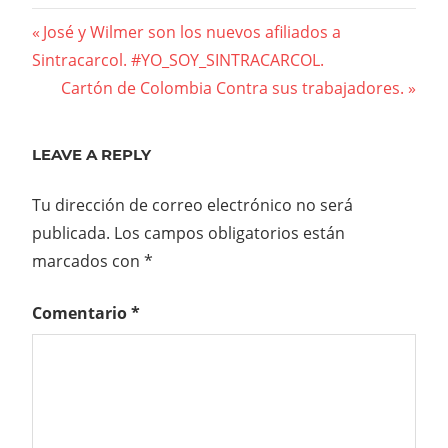
Navegación
Previous
José y Wilmer son los nuevos afiliados a
Post:
Sintracarcol. #YO_SOY_SINTRACARCOL.
de
Next
Cartón de Colombia Contra sus trabajadores.
entradas
Post:
LEAVE A REPLY
Tu dirección de correo electrónico no será
publicada.
Los campos obligatorios están
marcados con
*
Comentario
*