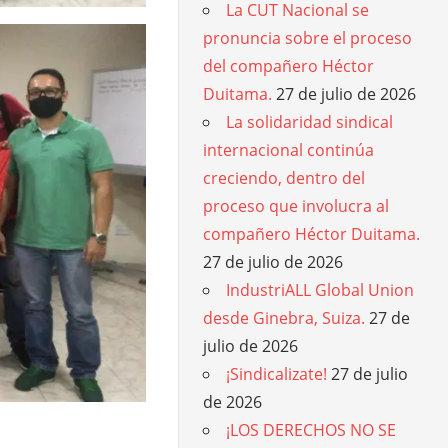
La CUT Nacional se
pronuncia sobre el proceso
del compañero Héctor
Duitama.
27 de julio de 2026
La solidaridad sindical
internacional continúa
creciendo, dentro del
proceso que involucra al
compañero Héctor Duitama.
27 de julio de 2026
IndustriALL Global Union
desde Ginebra, Suiza.
27 de
julio de 2026
¡Sindicalizate!
27 de julio
de 2026
¡LOS DERECHOS NO SE