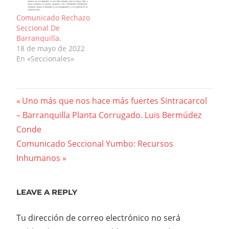
Comunicado Rechazo
Seccional De
Barranquilla.
18 de mayo de 2022
En «Seccionales»
Navegación
Previous
Uno más que nos hace más fuertes Sintracarcol
Post:
– Barranquilla Planta Corrugado. Luis Bermúdez
de
Conde
entradas
Next
Comunicado Seccional Yumbo: Recursos
Post:
Inhumanos
LEAVE A REPLY
Tu dirección de correo electrónico no será