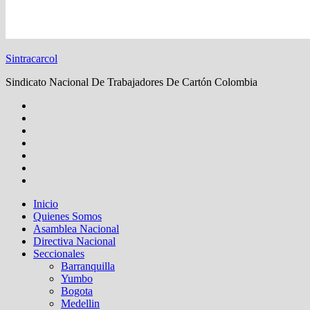
Sintracarcol
Sindicato Nacional De Trabajadores De Cartón Colombia
Haz
Click
Facebook
Y
X
Síguenos
Linkedin
Instagram
⬇
Youtube
Tiktok
Inicio
Quienes Somos
Asamblea Nacional
Directiva Nacional
Seccionales
Barranquilla
Yumbo
Bogota
Medellin