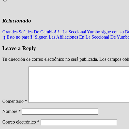
Relacionado
Navegación
Previous
Grandes Señales De Cambio!!! . La Seccional Yumbo sigue con su Bu
Post:
Next
¡¡¡Esto no para!!! Siguen Las Afiliaciónes En La Seccional De Yumb
de
Post:
entradas
Leave a Reply
Tu dirección de correo electrónico no será publicada.
Los campos obli
Comentario
*
Nombre
*
Correo electrónico
*