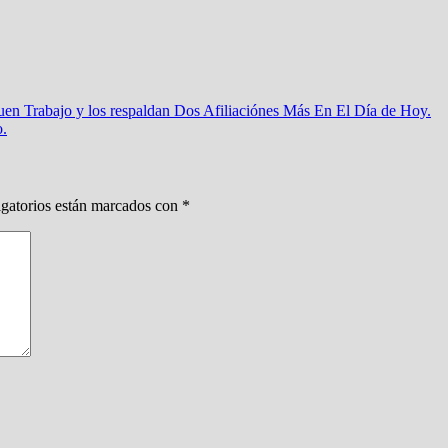
en Trabajo y los respaldan Dos Afiliaciónes Más En El Día de Hoy.
o.
gatorios están marcados con
*