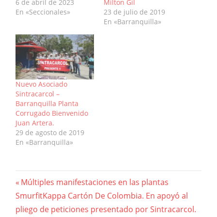
6 de abril de 2023
Milton Gil
En «Seccionales»
23 de julio de 2019
En «Barranquilla»
Nuevo Asociado
Sintracarcol –
Barranquilla Planta
Corrugado Bienvenido
Juan Artera.
29 de agosto de 2019
En «Barranquilla»
Navegación
Previous
Múltiples manifestaciones en las plantas
Post:
SmurfitKappa Cartón De Colombia. En apoyó al
de
pliego de peticiones presentado por Sintracarcol.