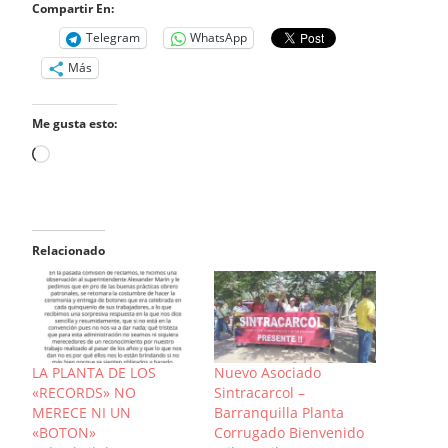
Compartir En:
Telegram
WhatsApp
Más
Me gusta esto:
Cargando...
Relacionado
LA PLANTA DE LOS
Nuevo Asociado
«RECORDS» NO
Sintracarcol –
MERECE NI UN
Barranquilla Planta
«BOTON»
Corrugado Bienvenido