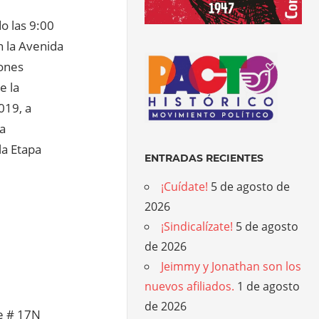
do las 9:00
n la Avenida
iones
e la
019, a
ia
la Etapa
ENTRADAS RECIENTES
¡Cuídate!
5 de agosto de
2026
¡Sindicalízate!
5 de agosto
de 2026
Jeimmy y Jonathan son los
nuevos afiliados.
1 de agosto
de 2026
te # 17N