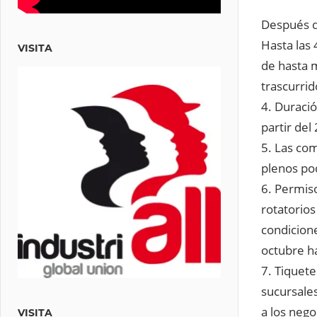
Después de
Hasta las 
VISITA
de hasta 
trascurrid
4. Duració
partir de
5. Las com
plenos po
6. Permis
rotatorios
condicione
octubre h
7. Tiquete
sucursales
a los nego
VISITA