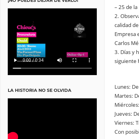
¡NO PUEDES DEJAR DE VERLO!
– 25 de la
2. Observ
calidad d
Empresa e
Carlos Mé
3. Días y 
siguiente 
Lunes: De
LA HISTORIA NO SE OLVIDA
Martes: De
Miércoles:
Jueves: De
Viernes: T
Con posib