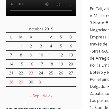
En Cali, a
A.M., se r
3 Norte # 
octubre 2019
Negociado
Empresa C
L
M
X
J
V
S
D
través de
1
2
3
4
5
6
«SINTRACA
7
8
9
10
11
12
13
de Arreglo
14
15
16
17
18
19
20
Por la Emp
Botero y M
21
22
23
24
25
26
27
Por el Sin
28
29
30
31
Delgado, 
Zapata, Lu
« Sep
Nov »
Las partes
1. Sitio d