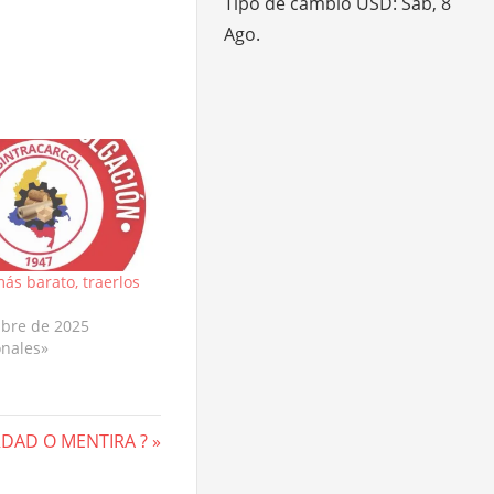
Tipo de cambio
USD
: Sáb, 8
Ago.
ás barato, traerlos
ubre de 2025
onales»
t
DAD O MENTIRA ?
t: