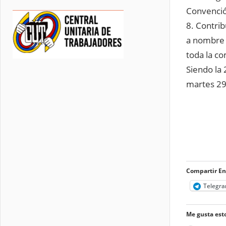
Convención
8. Contri
a nombre d
toda la co
Siendo la 
martes 29
COM
SI
Compartir En
Telegr
Me gusta esto