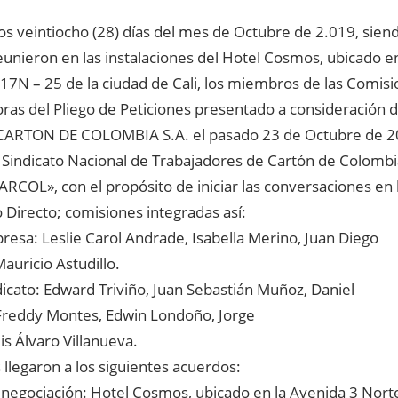
 los veintiocho (28) días del mes de Octubre de 2.019, sien
eunieron en las instalaciones del Hotel Cosmos, ubicado e
17N – 25 de la ciudad de Cali, los miembros de las Comis
ras del Pliego de Peticiones presentado a consideración d
ARTON DE COLOMBIA S.A. el pasado 23 de Octubre de 2
l Sindicato Nacional de Trabajadores de Cartón de Colomb
RCOL», con el propósito de iniciar las conversaciones en 
 Directo; comisiones integradas así:
resa: Leslie Carol Andrade, Isabella Merino, Juan Diego
auricio Astudillo.
dicato: Edward Triviño, Juan Sebastián Muñoz, Daniel
Freddy Montes, Edwin Londoño, Jorge
is Álvaro Villanueva.
 llegaron a los siguientes acuerdos:
e negociación: Hotel Cosmos, ubicado en la Avenida 3 Nor