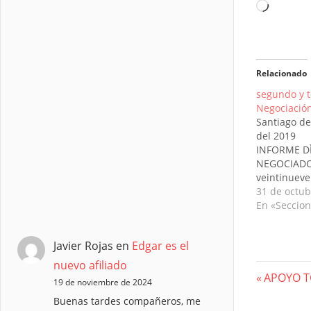
Cargand
Relacionado
segundo y t
Negociación
Santiago de
del
INFORME DÌ
NEGOCIADOR
veintinueve 
días del me
31 de octub
2.019, sien
En «Seccion
Javier Rojas
en
Edgar es el
nuevo afiliado
Nave
Previous
APOYO T
19 de noviembre de 2024
Post:
Buenas tardes compañeros, me
de