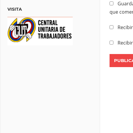
Guarda
VISITA
que comen
Recibi
Recibi