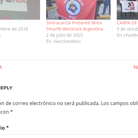
Sintracarcol Presente Mitin
CARPA DE 
embre de 2018
Smurfit-Westrock Argentina
9 de octu
»
2 de julio de 2025
En «Yumb
En «Seccionales»
gación
N
A
N
Po
REPLY
das
ón de correo electrónico no será publicada.
Los campos obli
 con
*
rio
*