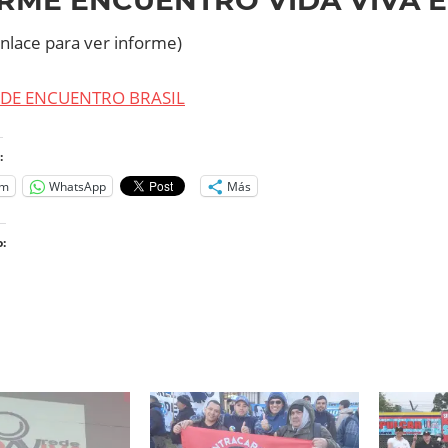
enlace para ver informe)
DE ENCUENTRO BRASIL
:
am
WhatsApp
Más
:
o...