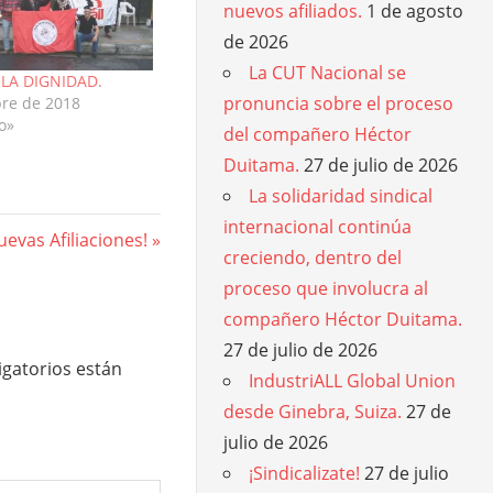
nuevos afiliados.
1 de agosto
de 2026
La CUT Nacional se
LA DIGNIDAD.
pronuncia sobre el proceso
bre de 2018
o»
del compañero Héctor
Duitama.
27 de julio de 2026
La solidaridad sindical
internacional continúa
ext
uevas Afiliaciones!
creciendo, dentro del
st:
proceso que involucra al
compañero Héctor Duitama.
27 de julio de 2026
gatorios están
IndustriALL Global Union
desde Ginebra, Suiza.
27 de
julio de 2026
¡Sindicalizate!
27 de julio