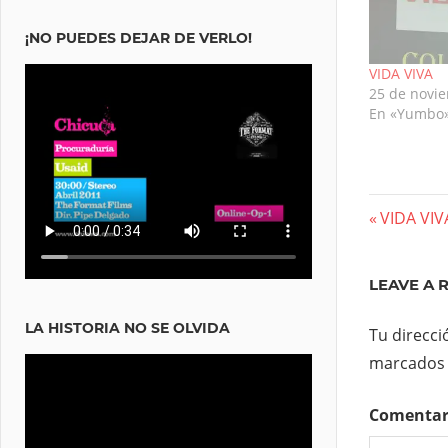
¡NO PUEDES DEJAR DE VERLO!
VIDA VIVA
25 de novi
En «Yumbo
Nave
Previous
VIDA VIV
Post:
de
LEAVE A 
entra
LA HISTORIA NO SE OLVIDA
Tu direcci
marcados
Comenta