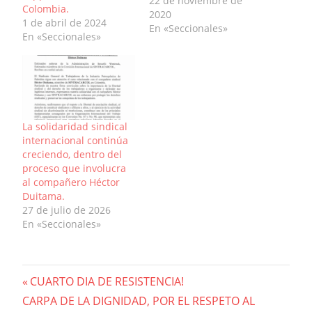
historia laboral del
22 de noviembre de
Colombia.
Grupo Smurfit Kappa
2020
1 de abril de 2024
en Colombia, con su
En «Seccionales»
En «Seccionales»
Empresa Cartón de
Colombia con sede
enlas principales
ciudades de este País:
Bogotá, Medellín, Cali y
Barranquilla. En cabeza
delPresidente del
La solidaridad sindical
Grupo Álvaro José
internacional continúa
Henao Ramos,…
creciendo, dentro del
proceso que involucra
al compañero Héctor
Duitama.
27 de julio de 2026
En «Seccionales»
Navegación
Previous
CUARTO DIA DE RESISTENCIA!
Next
Post:
CARPA DE LA DIGNIDAD, POR EL RESPETO AL
de